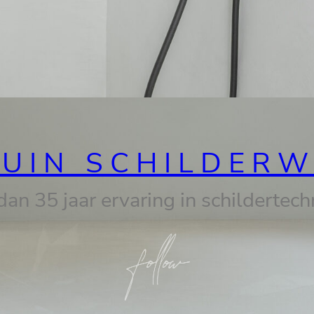
UIN SCHILDER
an 35 jaar ervaring in schildertec