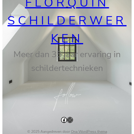
FLORQUIN
SCHILDERWER
KEN
Meer dan 35 jaar ervaring in
schildertechnieken
Facebook
Instagram
© 2025 Aangedreven door
Ona WordPress thema