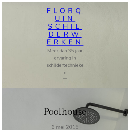
Ga
FLORQ
naar
UIN
de
SCHIL
inhoud
DERW
ERKEN
Meer dan 35 jaar
ervaring in
schildertechnieke
n
Poolhouse
6 mei 2015